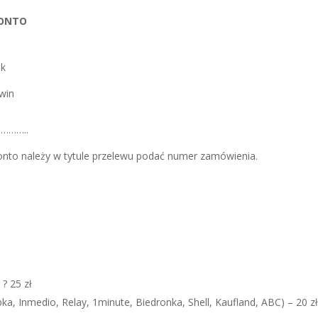
KONTO
uk
awin
……..
onto należy w tytule przelewu podać numer zamówienia.
? 25 zł
a, Inmedio, Relay, 1minute, Biedronka, Shell, Kaufland, ABC) – 20 zł