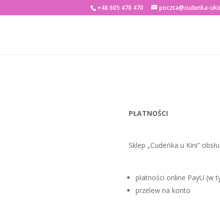
+48 605 478 470
poczta@cudenka-ukin
PŁATNOŚCI
Sklep „Cudeńka u Kini” obsłu
płatności online PayU (w t
przelew na konto