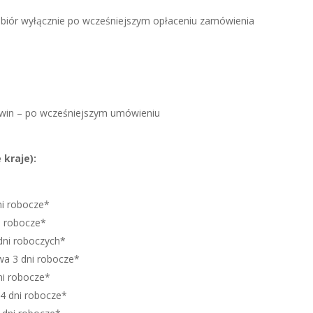
odbiór wyłącznie po wcześniejszym opłaceniu zamówienia
Sawin – po wcześniejszym umówieniu
kraje):
ni robocze*
i robocze*
 dni roboczych*
wa 3 dni robocze*
ni robocze*
-4 dni robocze*